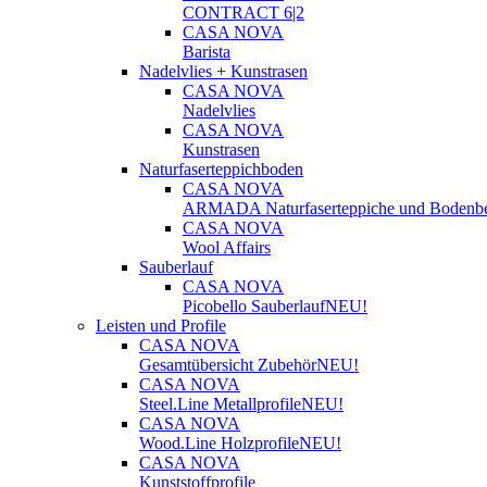
CONTRACT 6|2
CASA NOVA
Barista
Nadelvlies + Kunstrasen
CASA NOVA
Nadelvlies
CASA NOVA
Kunstrasen
Naturfaserteppichboden
CASA NOVA
ARMADA Naturfaserteppiche und Bodenbe
CASA NOVA
Wool Affairs
Sauberlauf
CASA NOVA
Picobello Sauberlauf
NEU!
Leisten und Profile
CASA NOVA
Gesamtübersicht Zubehör
NEU!
CASA NOVA
Steel.Line Metallprofile
NEU!
CASA NOVA
Wood.Line Holzprofile
NEU!
CASA NOVA
Kunststoffprofile