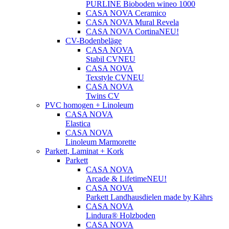
PURLINE Bioboden wineo 1000
CASA NOVA Ceramico
CASA NOVA Mural Revela
CASA NOVA Cortina
NEU!
CV-Bodenbeläge
CASA NOVA
Stabil CV
NEU
CASA NOVA
Texstyle CV
NEU
CASA NOVA
Twins CV
PVC homogen + Linoleum
CASA NOVA
Elastica
CASA NOVA
Linoleum Marmorette
Parkett, Laminat + Kork
Parkett
CASA NOVA
Arcade & Lifetime
NEU!
CASA NOVA
Parkett Landhausdielen made by Kährs
CASA NOVA
Lindura® Holzboden
CASA NOVA